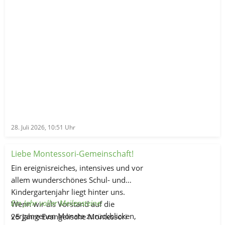
28. Juli 2026, 10:51
Uhr
Liebe Montessori-Gemeinschaft!
Ein ereignisreiches, intensives und vor
allem wunderschönes Schul- und
Kindergartenjahr liegt hinter uns.
Ein Jahr voller Meilensteine:
Wenn wir als Vorstand auf die
vergangenen Monate zurückblicken,
25 Jahre Evangelische Montessori