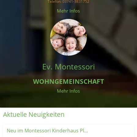
Telefon
: 03741-3831752
 Mehr Infos 
Ev. Montessori
WOHNGEMEINSCHAFT
Mehr Infos
Aktuelle Neuigkeiten
Neu im Montessori Kinderhaus Plauen: Unsere Krabbelgruppe 👶💚