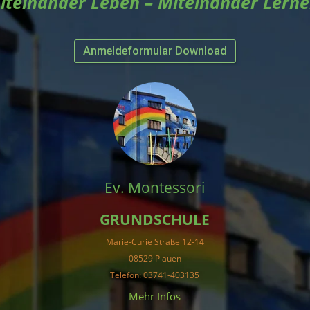
iteinander Leben – Miteinander Lerne
Anmeldeformular Download
Ev. Montessori
GRUNDSCHULE
Marie-Curie Straße 12-14
08529 Plauen
Telefon: 03741-403135
Mehr Infos