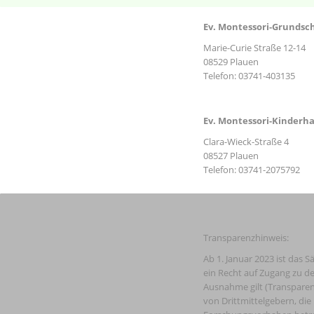
Ev. Montessori-Grundsc
Marie-Curie Straße 12-14
08529 Plauen
Telefon: 03741-403135
Ev. Montessori-Kinderh
Clara-Wieck-Straße 4
08527 Plauen
Telefon: 03741-2075792
Transparenzhinweis:
Ab 1. Januar 2023 ist das S
ein Recht auf Zugang zu de
Ausnahme gilt (Transparen
von Drittmittelgebern, die 