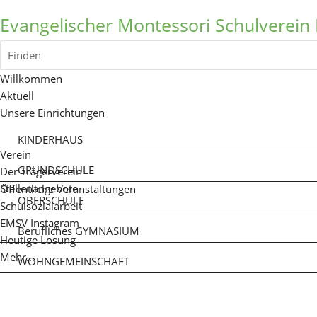
Evangelischer Montessori Schulverein 
Finden
Willkommen
Aktuell
Unsere Einrichtungen
KINDERHAUS
Verein
GRUNDSCHULE
Der Trägerverein
Stellenangebote
Öffentliche Veranstaltungen
OBERSCHULE
Schulsozialarbeit
EMSV Instagram
Berufliches GYMNASIUM
Heutige Losung
Mehr...
WOHNGEMEINSCHAFT