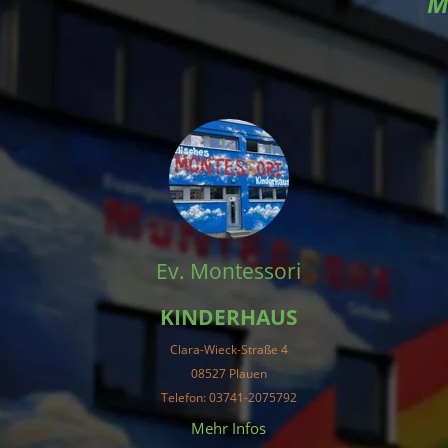
M
Ev. Montessori
KINDERHAUS
Clara-Wieck-Straße 4
08527 Plauen
Telefon: 03741-2075792
Mehr Infos