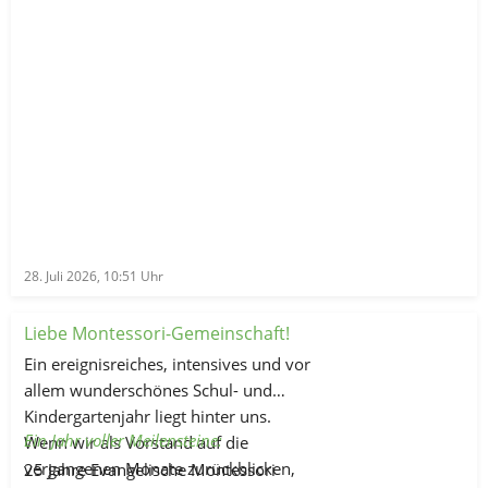
28. Juli 2026, 10:51
Uhr
Liebe Montessori-Gemeinschaft!
Ein ereignisreiches, intensives und vor
allem wunderschönes Schul- und
Kindergartenjahr liegt hinter uns.
Ein Jahr voller Meilensteine:
Wenn wir als Vorstand auf die
vergangenen Monate zurückblicken,
25 Jahre Evangelische Montessori