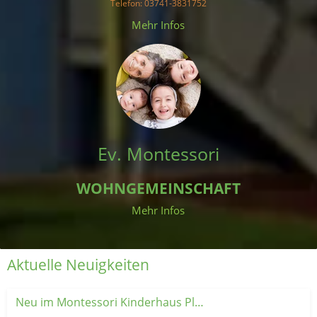
Telefon
: 03741-3831752
 Mehr Infos 
Ev. Montessori
WOHNGEMEINSCHAFT
Mehr Infos
Aktuelle Neuigkeiten
Neu im Montessori Kinderhaus Plauen: Unsere Krabbelgruppe 👶💚