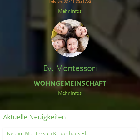
Telefon
: 03741-3831752
 Mehr Infos 
Ev. Montessori
WOHNGEMEINSCHAFT
Mehr Infos
Aktuelle Neuigkeiten
Neu im Montessori Kinderhaus Plauen: Unsere Krabbelgruppe 👶💚