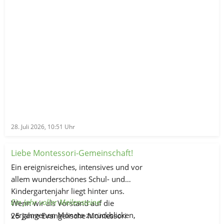
28. Juli 2026, 10:51
Uhr
Liebe Montessori-Gemeinschaft!
Ein ereignisreiches, intensives und vor
allem wunderschönes Schul- und
Kindergartenjahr liegt hinter uns.
Ein Jahr voller Meilensteine:
Wenn wir als Vorstand auf die
vergangenen Monate zurückblicken,
25 Jahre Evangelische Montessori