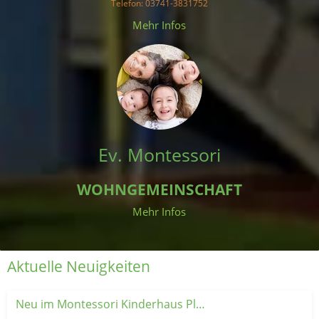
Telefon
: 03741-3831752
 Mehr Infos 
Ev. Montessori
WOHNGEMEINSCHAFT
Mehr Infos
Aktuelle Neuigkeiten
Neu im Montessori Kinderhaus Plauen: Unsere Krabbelgruppe 👶💚