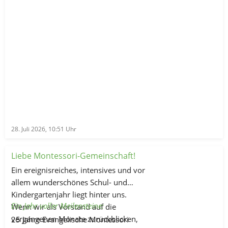
28. Juli 2026, 10:51
Uhr
Liebe Montessori-Gemeinschaft!
Ein ereignisreiches, intensives und vor
allem wunderschönes Schul- und
Kindergartenjahr liegt hinter uns.
Ein Jahr voller Meilensteine:
Wenn wir als Vorstand auf die
vergangenen Monate zurückblicken,
25 Jahre Evangelische Montessori