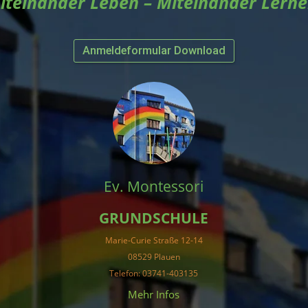
iteinander Leben – Miteinander Lerne
Anmeldeformular Download
Ev. Montessori
GRUNDSCHULE
Marie-Curie Straße 12-14
08529 Plauen
Telefon: 03741-403135
Mehr Infos