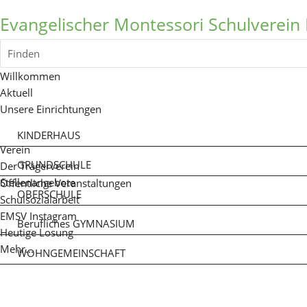
Evangelischer Montessori Schulverein 
Finden
Willkommen
Aktuell
Unsere Einrichtungen
KINDERHAUS
Verein
GRUNDSCHULE
Der Trägerverein
Stellenangebote
Öffentliche Veranstaltungen
OBERSCHULE
Schulsozialarbeit
EMSV Instagram
Berufliches GYMNASIUM
Heutige Losung
Mehr...
WOHNGEMEINSCHAFT