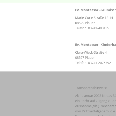
Ev. Montessori-Grundsc
Marie-Curie Straße 12-14
08529 Plauen
Telefon: 03741-403135
Ev. Montessori-Kinderh
Clara-Wieck-Straße 4
08527 Plauen
Telefon: 03741-2075792
Transparenzhinweis:
Ab 1. Januar 2023 ist das S
ein Recht auf Zugang zu de
Ausnahme gilt (Transparen
von Drittmittelgebern, die 