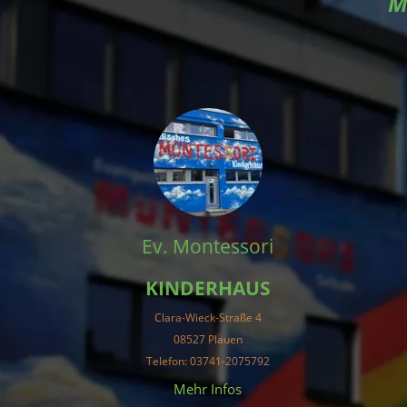
M
Ev. Montessori
KINDERHAUS
Clara-Wieck-Straße 4
08527 Plauen
Telefon: 03741-2075792
Mehr Infos