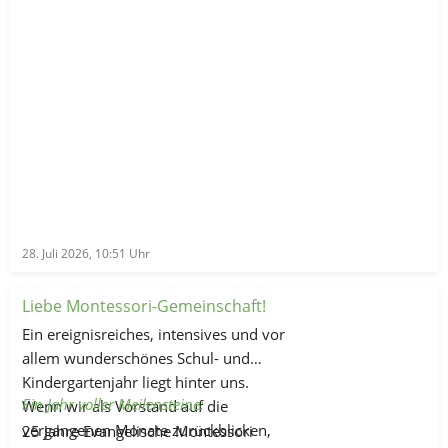
28. Juli 2026, 10:51
Uhr
Liebe Montessori-Gemeinschaft!
Ein ereignisreiches, intensives und vor
allem wunderschönes Schul- und
Kindergartenjahr liegt hinter uns.
Ein Jahr voller Meilensteine:
Wenn wir als Vorstand auf die
vergangenen Monate zurückblicken,
25 Jahre Evangelische Montessori