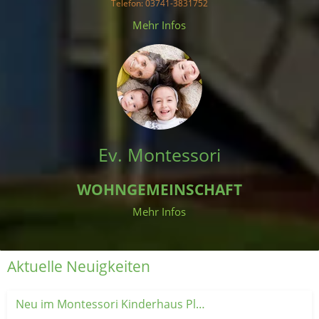
Telefon
: 03741-3831752
 Mehr Infos 
Ev. Montessori
WOHNGEMEINSCHAFT
Mehr Infos
Aktuelle Neuigkeiten
Neu im Montessori Kinderhaus Plauen: Unsere Krabbelgruppe 👶💚