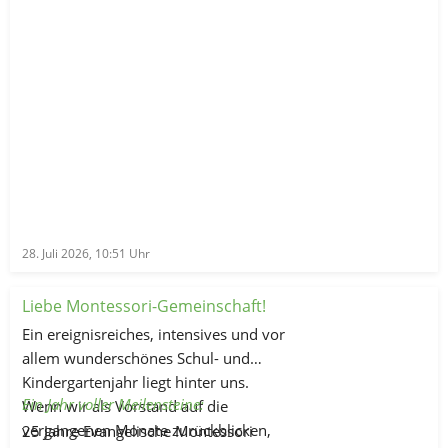
28. Juli 2026, 10:51
Uhr
Liebe Montessori-Gemeinschaft!
Ein ereignisreiches, intensives und vor
allem wunderschönes Schul- und
Kindergartenjahr liegt hinter uns.
Ein Jahr voller Meilensteine:
Wenn wir als Vorstand auf die
vergangenen Monate zurückblicken,
25 Jahre Evangelische Montessori