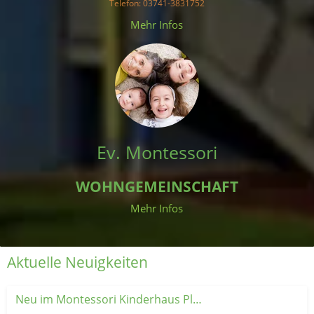
Telefon
: 03741-3831752
 Mehr Infos 
Ev. Montessori
WOHNGEMEINSCHAFT
Mehr Infos
Aktuelle Neuigkeiten
Neu im Montessori Kinderhaus Plauen: Unsere Krabbelgruppe 👶💚